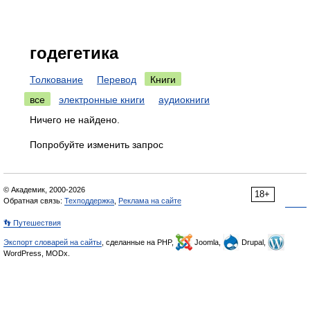
годегетика
Толкование
Перевод
Книги
все
электронные книги
аудиокниги
Ничего не найдено.
Попробуйте изменить запрос
© Академик, 2000-2026
18+
Обратная связь:
Техподдержка
,
Реклама на сайте
👣 Путешествия
Экспорт словарей на сайты
, сделанные на PHP,
Joomla,
Drupal,
WordPress, MODx.